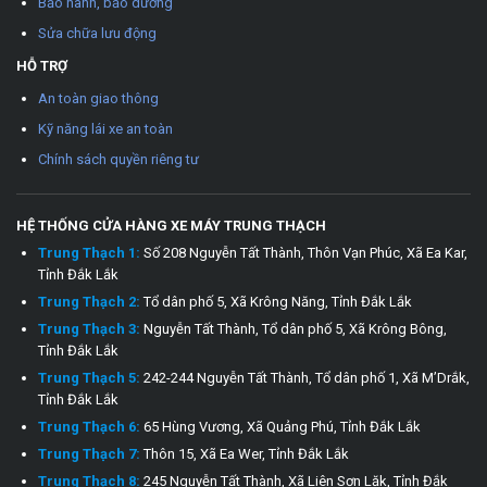
Bảo hành, bảo dưỡng
Sửa chữa lưu động
HỖ TRỢ
An toàn giao thông
Kỹ năng lái xe an toàn
Chính sách quyền riêng tư
HỆ THỐNG CỬA HÀNG XE MÁY TRUNG THẠCH
Trung Thạch 1:
Số 208 Nguyễn Tất Thành, Thôn Vạn Phúc, Xã Ea Kar,
Tỉnh Đắk Lắk
Trung Thạch 2:
Tổ dân phố 5, Xã Krông Năng, Tỉnh Đắk Lắk
Trung Thạch 3:
Nguyễn Tất Thành, Tổ dân phố 5, Xã Krông Bông,
Tỉnh Đắk Lắk
Trung Thạch 5:
242-244 Nguyễn Tất Thành, Tổ dân phố 1, Xã M’Drắk,
Tỉnh Đắk Lắk
Trung Thạch 6:
65 Hùng Vương, Xã Quảng Phú, Tỉnh Đắk Lắk
Trung Thạch 7:
Thôn 15, Xã Ea Wer, Tỉnh Đắk Lắk
Trung Thạch 8:
245 Nguyễn Tất Thành, Xã Liên Sơn Lăk, Tỉnh Đắk