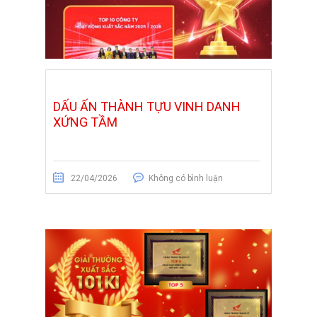
DẤU ẤN THÀNH TỰU VINH DANH
XỨNG TẦM
22/04/2026
Không có bình luận