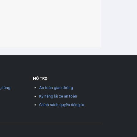
HỖ TRỢ
ụ tùng
An toàn giao thông
Kỹ năng lái xe an toàn
Chính sách quyền riêng tư