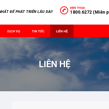
ĐIỆN THOẠI:
HẤT ĐỂ PHÁT TRIỂN LÂU DÀI!
1800.6272 (Miễn p
DỊCH VỤ
TIN TỨC
LIÊN HỆ
LIÊN HỆ
1