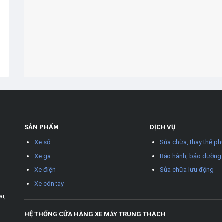
SẢN PHẨM
DỊCH VỤ
Xe số
Sửa chữa, thay thế ph
Xe ga
Bảo hành, bảo dưỡng
Xe điện
Sửa chữa lưu động
Xe côn tay
ar,
HỆ THỐNG CỬA HÀNG XE MÁY TRUNG THẠCH