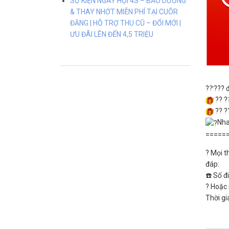
SỰ KIỆN NGÀY HỘI 4S – BẢO DƯỠNG
& THAY NHỚT MIỄN PHÍ TẠI CUÔR
ĐĂNG | HỖ TRỢ THU CŨ – ĐỔI MỚI |
ƯU ĐÃI LÊN ĐẾN 4,5 TRIỆU
??̛̀ ??
?? ??̃
?? ??
Nha
=====
? Mọi t
đáp:
☎️ Số đ
? Hoặc 
Thời gi