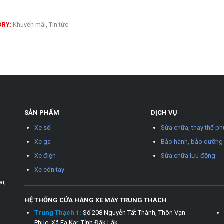
Khuyến mãi
,
Tin tức
RY:
SẢN PHẨM
DỊCH VỤ
Xe số
Sửa chữa, thay thế ph
Xe ga
Bảo hành, bảo dưỡng
Xe điện
Sửa chữa lưu động
Xe côn tay
ar,
HỆ THỐNG CỬA HÀNG XE MÁY TRUNG THẠCH
Trung Thạch 1:
Số 208 Nguyễn Tất Thành, Thôn Vạn
Phúc, Xã Ea Kar, Tỉnh Đắk Lắk