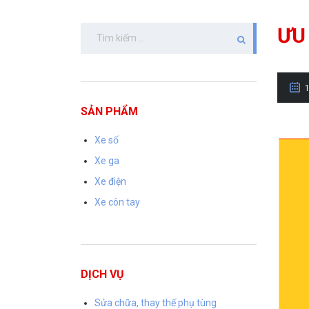
ƯU
Tìm
kiếm
cho:
SẢN PHẨM
Xe số
Xe ga
Xe điện
Xe côn tay
DỊCH VỤ
Sửa chữa, thay thế phụ tùng