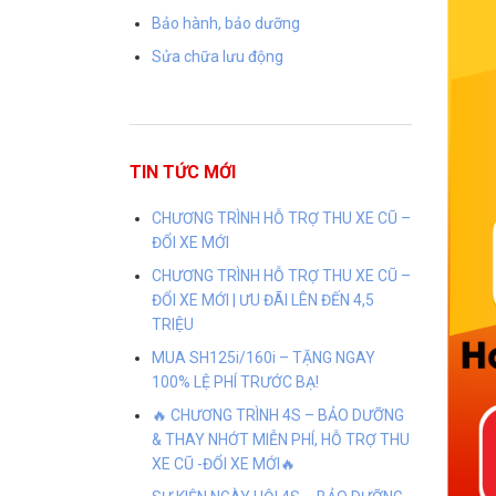
Bảo hành, bảo dưỡng
Sửa chữa lưu động
TIN TỨC MỚI
CHƯƠNG TRÌNH HỖ TRỢ THU XE CŨ –
ĐỔI XE MỚI
CHƯƠNG TRÌNH HỖ TRỢ THU XE CŨ –
ĐỔI XE MỚI | ƯU ĐÃI LÊN ĐẾN 4,5
TRIỆU
MUA SH125i/160i – TẶNG NGAY
100% LỆ PHÍ TRƯỚC BẠ!
🔥 CHƯƠNG TRÌNH 4S – BẢO DƯỠNG
& THAY NHỚT MIỄN PHÍ, HỖ TRỢ THU
XE CŨ -ĐỔI XE MỚI🔥