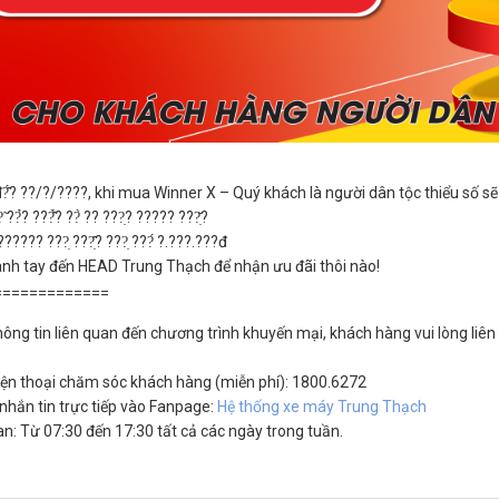
? đ?̂́? ??/?/????, khi mua Winner X – Quý khách là người dân tộc thiểu số s
 ??̉? ???̂̉? ??̀ ?? ???̣? ????? ???̣̆?
????? ???̣ ???̣̂? ???̣ ???́ ?.???.???đ
nh tay đến HEAD Trung Thạch để nhận ưu đãi thôi nào!
=============
hông tin liên quan đến chương trình khuyến mại, khách hàng vui lòng liên
iện thoại chăm sóc khách hàng (miễn phí): 1800.6272
nhắn tin trực tiếp vào Fanpage:
Hệ thống xe máy Trung Thạch
an: Từ 07:30 đến 17:30 tất cả các ngày trong tuần.