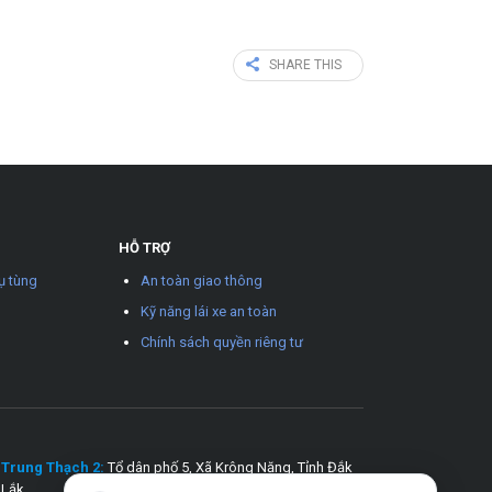
SHARE THIS
HỖ TRỢ
ụ tùng
An toàn giao thông
Kỹ năng lái xe an toàn
Chính sách quyền riêng tư
Trung Thạch 2:
Tổ dân phố 5, Xã Krông Năng, Tỉnh Đắk
Lắk