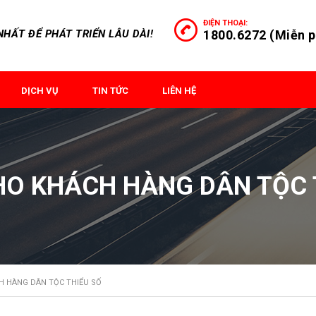
ĐIỆN THOẠI:
HẤT ĐỂ PHÁT TRIỂN LÂU DÀI!
1800.6272 (Miễn p
DỊCH VỤ
TIN TỨC
LIÊN HỆ
CHO KHÁCH HÀNG DÂN TỘC 
CH HÀNG DÂN TỘC THIỂU SỐ